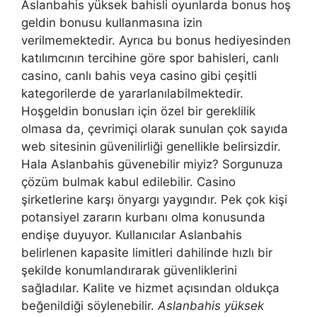
Aslanbahis yüksek bahisli oyunlarda bonus hoş
geldin bonusu kullanmasına izin
verilmemektedir. Ayrıca bu bonus hediyesinden
katılımcının tercihine göre spor bahisleri, canlı
casino, canlı bahis veya casino gibi çeşitli
kategorilerde de yararlanılabilmektedir.
Hoşgeldin bonusları için özel bir gereklilik
olmasa da, çevrimiçi olarak sunulan çok sayıda
web sitesinin güvenilirliği genellikle belirsizdir.
Hala Aslanbahis güvenebilir miyiz? Sorgunuza
çözüm bulmak kabul edilebilir. Casino
şirketlerine karşı önyargı yaygındır. Pek çok kişi
potansiyel zararın kurbanı olma konusunda
endişe duyuyor. Kullanıcılar Aslanbahis
belirlenen kapasite limitleri dahilinde hızlı bir
şekilde konumlandırarak güvenliklerini
sağladılar. Kalite ve hizmet açısından oldukça
beğenildiği söylenebilir.
Aslanbahis yüksek