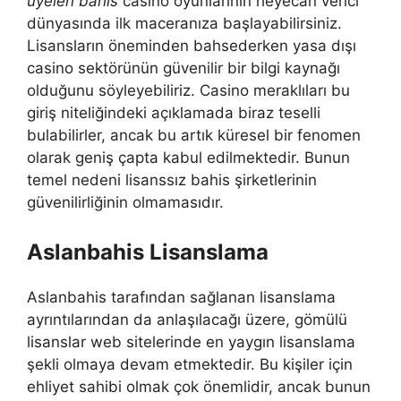
üyeleri bahis
casino oyunlarının heyecan verici
dünyasında ilk maceranıza başlayabilirsiniz.
Lisansların öneminden bahsederken yasa dışı
casino sektörünün güvenilir bir bilgi kaynağı
olduğunu söyleyebiliriz. Casino meraklıları bu
giriş niteliğindeki açıklamada biraz teselli
bulabilirler, ancak bu artık küresel bir fenomen
olarak geniş çapta kabul edilmektedir. Bunun
temel nedeni lisanssız bahis şirketlerinin
güvenilirliğinin olmamasıdır.
Aslanbahis Lisanslama
Aslanbahis tarafından sağlanan lisanslama
ayrıntılarından da anlaşılacağı üzere, gömülü
lisanslar web sitelerinde en yaygın lisanslama
şekli olmaya devam etmektedir. Bu kişiler için
ehliyet sahibi olmak çok önemlidir, ancak bunun