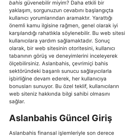
bahis
güvenebilir miyim? Daha etkili bir
yaklaşım, sorgunuzun cevabını başlangıçta
kullanıcı yorumlarından aramaktır. Yarattığı
önemli kamu ilgisine rağmen, genel olarak iyi
karşılandığı rahatlıkla söylenebilir. Bu web sitesi
kullanıcılara yardım sağlamaktadır. Sonuç
olarak, bir web sitesinin otoritesini, kullanıcı
tabanının görüş ve deneyimlerini inceleyerek
ölçebilirsiniz. Aslanbahis, çevrimiçi bahis
sektöründeki başarılı sunucu sağlayıcılarla
işbirliğine devam ederek, her kullanıcıya
bonusları sunuyor. Bu özel teklif, kullanıcıların
web siteniz hakkında bilgi sahibi olmasını
sağlar.
Aslanbahis Güncel Giriş
Aslanbahis finansal işlemleriyle son derece