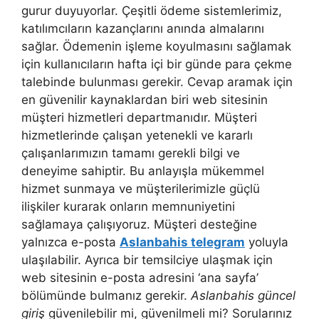
gurur duyuyorlar. Çeşitli ödeme sistemlerimiz,
katılımcıların kazançlarını anında almalarını
sağlar. Ödemenin işleme koyulmasını sağlamak
için kullanıcıların hafta içi bir günde para çekme
talebinde bulunması gerekir. Cevap aramak için
en güvenilir kaynaklardan biri web sitesinin
müşteri hizmetleri departmanıdır. Müşteri
hizmetlerinde çalışan yetenekli ve kararlı
çalışanlarımızın tamamı gerekli bilgi ve
deneyime sahiptir. Bu anlayışla mükemmel
hizmet sunmaya ve müşterilerimizle güçlü
ilişkiler kurarak onların memnuniyetini
sağlamaya çalışıyoruz. Müşteri desteğine
yalnızca e-posta
Aslanbahis telegram
yoluyla
ulaşılabilir. Ayrıca bir temsilciye ulaşmak için
web sitesinin e-posta adresini ‘ana sayfa’
bölümünde bulmanız gerekir.
Aslanbahis güncel
giriş
güvenilebilir mi, güvenilmeli mi? Sorularınız