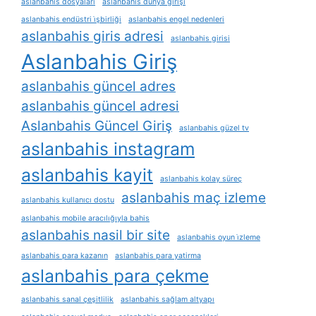
aslanbahis dosyaları
aslanbahis dünya girişi
aslanbahis endüstri i̇şbirliği
aslanbahis engel nedenleri
aslanbahis giris adresi
aslanbahis girisi
Aslanbahis Giriş
aslanbahis güncel adres
aslanbahis güncel adresi
Aslanbahis Güncel Giriş
aslanbahis güzel tv
aslanbahis instagram
aslanbahis kayit
aslanbahis kolay süreç
aslanbahis maç izleme
aslanbahis kullanıcı dostu
aslanbahis mobile aracılığıyla bahis
aslanbahis nasil bir site
aslanbahis oyun i̇zleme
aslanbahis para kazanın
aslanbahis para yatirma
aslanbahis para çekme
aslanbahis sanal çeşitlilik
aslanbahis sağlam altyapı