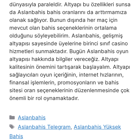
dünyasıyla paraleldir. Altyapı bu özellikleri sunsa
da Aslanbahis bahis oranlarını da arttırmamıza
olanak sağlıyor. Bunun dışında her maç için
mevcut olan bahis seçeneklerinin ortalama
olduğunu söyleyebilirim. Aslanbahis, gelişmiş
altyapısı sayesinde üyelerine birinci sınıf casino
hizmetleri sunmaktadır. Bugün Aslanbahis oyun
altyapısı hakkında bilgiler vereceğiz. Altyapı
kalitesinin önemini tartışarak başlayalım. Altyapı
sağlayıcıları oyun içeriğinin, internet hızlarının,
finansal işlemlerin, promosyonların ve bahis
sitesi oran seçeneklerinin düzenlenmesinde çok
önemli bir rol oynamaktadır.
Kategoriler
Aslanbahis
Etiketler
Aslanbahis Telegram
,
Aslanbahis Yüksek
Bahis