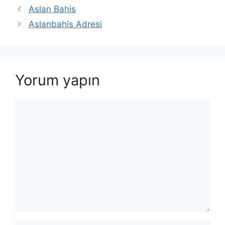
Aslan Bahis
Aslanbahis Adresi
Yorum yapın
Yorum