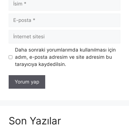
İsim
E-
posta
İnternet
sitesi
Daha sonraki yorumlarımda kullanılması için
adım, e-posta adresim ve site adresim bu
tarayıcıya kaydedilsin.
Son Yazılar