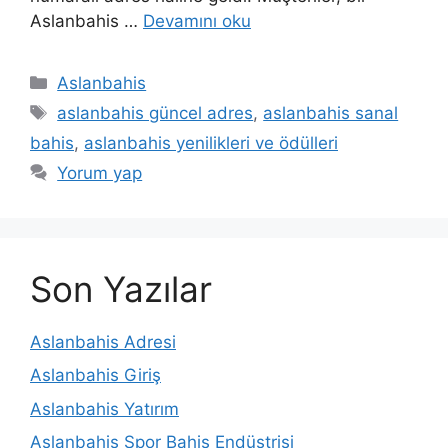
Aslanbahis …
Devamını oku
Kategoriler
Aslanbahis
Etiketler
aslanbahis güncel adres
,
aslanbahis sanal
bahis
,
aslanbahis yenilikleri ve ödülleri
Yorum yap
Son Yazılar
Aslanbahis Adresi
Aslanbahis Giriş
Aslanbahis Yatırım
Aslanbahis Spor Bahis Endüstrisi