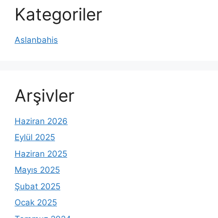
Kategoriler
Aslanbahis
Arşivler
Haziran 2026
Eylül 2025
Haziran 2025
Mayıs 2025
Şubat 2025
Ocak 2025