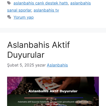
Etiketler
aslanbahis canlı destek hattı
,
aslanbahis
sanal sporlar
,
aslanbahis tv
Yorum yap
Aslanbahis Aktif
Duyurular
Şubat 5, 2025
yazar
Aslanbahis