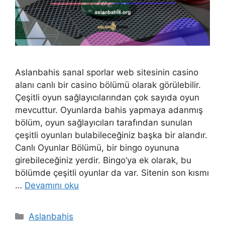
Aslanbahis sanal sporlar web sitesinin casino
alanı canlı bir casino bölümü olarak görülebilir.
Çeşitli oyun sağlayıcılarından çok sayıda oyun
mevcuttur. Oyunlarda bahis yapmaya adanmış
bölüm, oyun sağlayıcıları tarafından sunulan
çeşitli oyunları bulabileceğiniz başka bir alandır.
Canlı Oyunlar Bölümü, bir bingo oyununa
girebileceğiniz yerdir. Bingo’ya ek olarak, bu
bölümde çeşitli oyunlar da var. Sitenin son kısmı
…
Devamını oku
Kategoriler
Aslanbahis