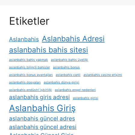
Etiketler
Aslanbahis Adresi
Aslanbahis
aslanbahis bahis sitesi
aslanbahis bahis yapmak
aslanbahis bahis üyeliği
aslanbahis bilinçli bahisler
aslanbahis bonus
aslanbahis bonus avantajları
aslanbahis canli
aslanbahis casino erişimi
aslanbahis dosyaları
aslanbahis dünya girişi
aslanbahis endüstri i̇şbirliği
aslanbahis engel nedenleri
aslanbahis giris adresi
aslanbahis girisi
Aslanbahis Giriş
aslanbahis güncel adres
aslanbahis güncel adresi