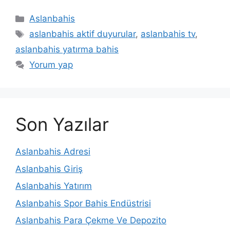
Kategoriler
Aslanbahis
Etiketler
aslanbahis aktif duyurular
,
aslanbahis tv
,
aslanbahis yatırma bahis
Yorum yap
Son Yazılar
Aslanbahis Adresi
Aslanbahis Giriş
Aslanbahis Yatırım
Aslanbahis Spor Bahis Endüstrisi
Aslanbahis Para Çekme Ve Depozito