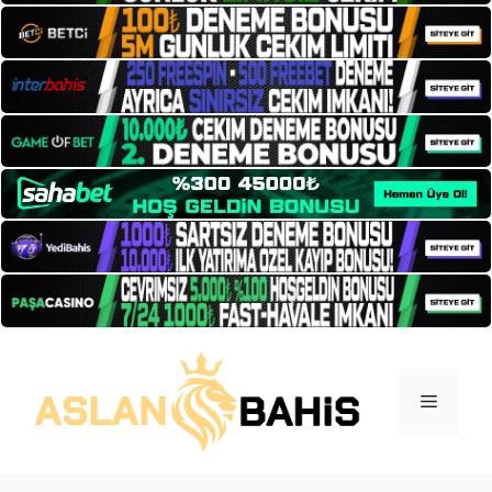
İçeriğe
atla
Menü