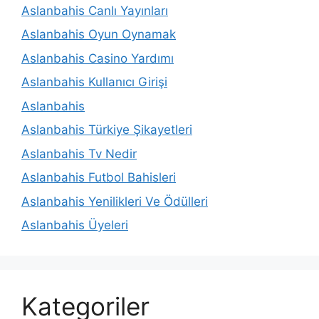
Aslanbahis Canlı Yayınları
Aslanbahis Oyun Oynamak
Aslanbahis Casino Yardımı
Aslanbahis Kullanıcı Girişi
Aslanbahis
Aslanbahis Türkiye Şikayetleri
Aslanbahis Tv Nedir
Aslanbahis Futbol Bahisleri
Aslanbahis Yenilikleri Ve Ödülleri
Aslanbahis Üyeleri
Kategoriler