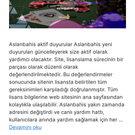
Aslanbahis aktif duyurular Aslanbahis yeni
duyuruları güncelleyerek size aktif olarak
yardımcı olacaktır. Site, lisanslama sürecinin bir
parçası olarak düzenli olarak
değerlendirilmektedir. Bu değerlendirmeler
sonucunda sitenin lisansta belirtilen tüm
gereksinimleri karşıladığı doğrulanmıştır. Tüm
lisans bilgilerine web sitesinin ana sayfasından
kolaylıkla ulaşılabilir. Aslanbahis yakın zamanda
adresini değiştirdi ve canlı yardım hattı,
kullanıcılara anında yardım sağlamak için her …
Devamını oku