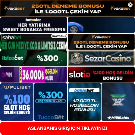
×
ASLANBAHIS GİRİŞ İÇİN TIKLAYINIZ!