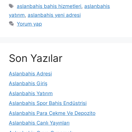
Etiketler
aslanbahis bahis hizmetleri
,
aslanbahis
yatırım
,
aslanbahis yeni adresi
Yorum yap
Son Yazılar
Aslanbahis Adresi
Aslanbahis Giriş
Aslanbahis Yatırım
Aslanbahis Spor Bahis Endüstrisi
Aslanbahis Para Çekme Ve Depozito
Aslanbahis Canlı Yayınları