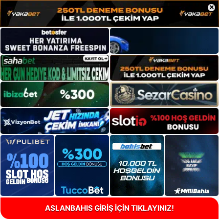
×
ASLANBAHIS GİRİŞ İÇİN TIKLAYINIZ!