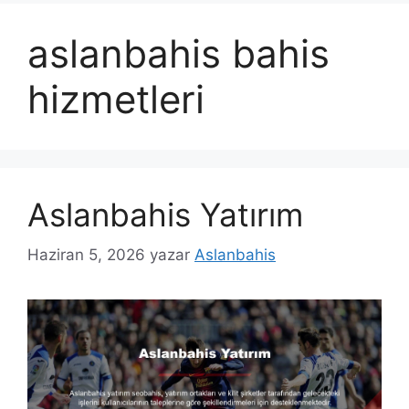
aslanbahis bahis
hizmetleri
Aslanbahis Yatırım
Haziran 5, 2026
yazar
Aslanbahis