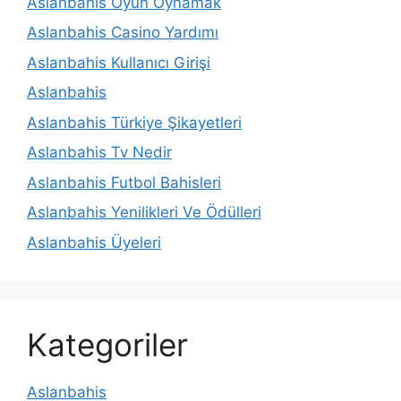
Aslanbahis Oyun Oynamak
Aslanbahis Casino Yardımı
Aslanbahis Kullanıcı Girişi
Aslanbahis
Aslanbahis Türkiye Şikayetleri
Aslanbahis Tv Nedir
Aslanbahis Futbol Bahisleri
Aslanbahis Yenilikleri Ve Ödülleri
Aslanbahis Üyeleri
Kategoriler
Aslanbahis