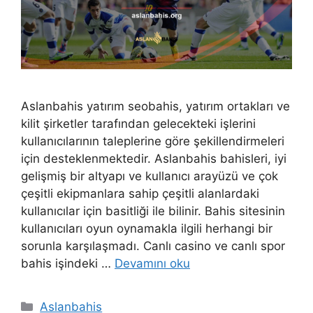
Aslanbahis yatırım seobahis, yatırım ortakları ve
kilit şirketler tarafından gelecekteki işlerini
kullanıcılarının taleplerine göre şekillendirmeleri
için desteklenmektedir. Aslanbahis bahisleri, iyi
gelişmiş bir altyapı ve kullanıcı arayüzü ve çok
çeşitli ekipmanlara sahip çeşitli alanlardaki
kullanıcılar için basitliği ile bilinir. Bahis sitesinin
kullanıcıları oyun oynamakla ilgili herhangi bir
sorunla karşılaşmadı. Canlı casino ve canlı spor
bahis işindeki …
Devamını oku
Kategoriler
Aslanbahis