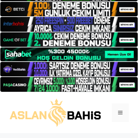
İçeriğe
atla
Menü