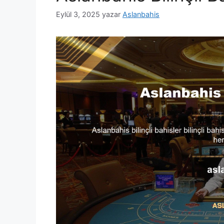
Eylül 3, 2025
yazar
Aslanbahis