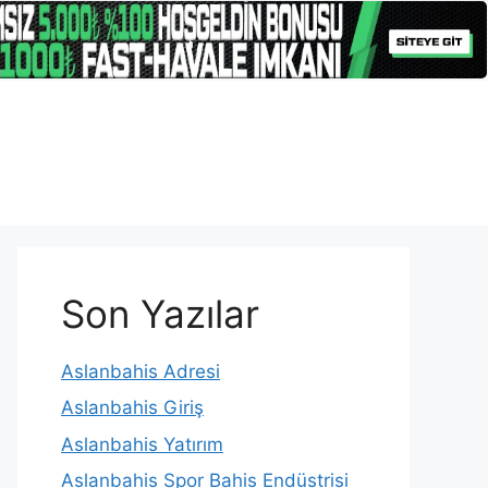
Son Yazılar
Aslanbahis Adresi
Aslanbahis Giriş
Aslanbahis Yatırım
Aslanbahis Spor Bahis Endüstrisi