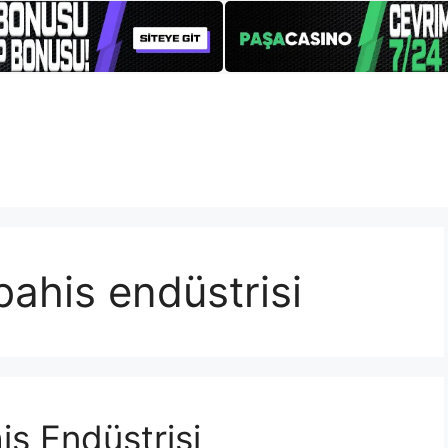
bahis endüstrisi
s Endüstrisi