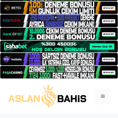
İçeriğe
atla
Menü