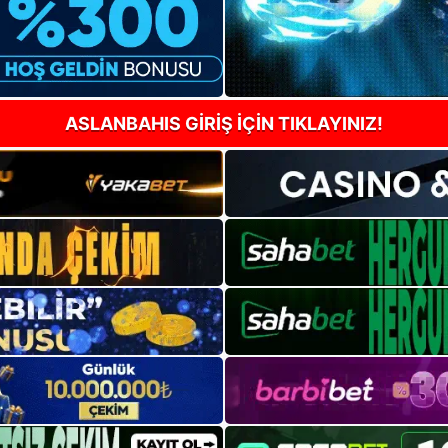
ASLANBAHIS GİRİŞ İÇİN TIKLAYINIZ!