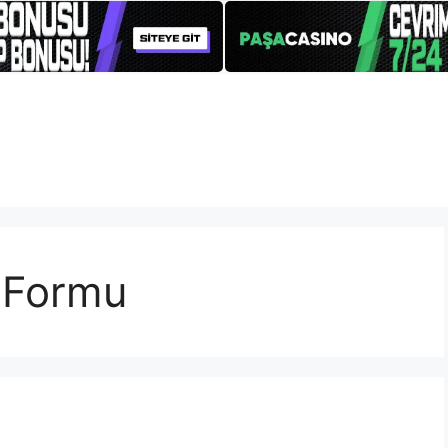
t Formu