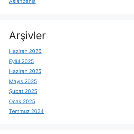
Aslanbahis
Arşivler
Haziran 2026
Eylül 2025
Haziran 2025
Mayıs 2025
Şubat 2025
Ocak 2025
Temmuz 2024