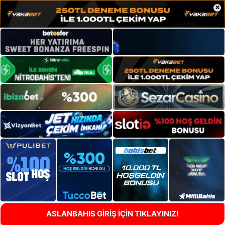
×
ASLANBAHIS GİRİŞ İÇİN TIKLAYINIZ!