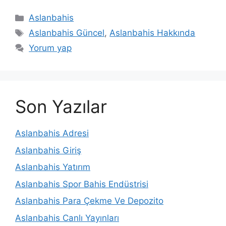
Kategoriler
Aslanbahis
Etiketler
Aslanbahis Güncel
,
Aslanbahis Hakkında
Yorum yap
Son Yazılar
Aslanbahis Adresi
Aslanbahis Giriş
Aslanbahis Yatırım
Aslanbahis Spor Bahis Endüstrisi
Aslanbahis Para Çekme Ve Depozito
Aslanbahis Canlı Yayınları