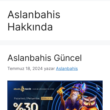
Aslanbahis
Hakkında
Aslanbahis Güncel
Temmuz 18, 2024
yazar
Aslanbahis