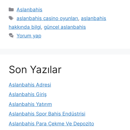
Kategoriler
Aslanbahis
Etiketler
aslanbahis casino oyunları
,
aslanbahis
hakkında bilgi
,
güncel aslanbahis
Yorum yap
Son Yazılar
Aslanbahis Adresi
Aslanbahis Giriş
Aslanbahis Yatırım
Aslanbahis Spor Bahis Endüstrisi
Aslanbahis Para Çekme Ve Depozito