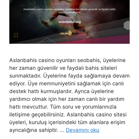
Aslanbahis casino oyunları seobahis, üyelerine
her zaman güvenilir ve faydalı bahis siteleri
sunmaktadır. Üyelerine fayda sağlamaya devam
ediyor. Üye memnuniyetini sağlamak için canlı
destek hattı kurmuşlardır. Ayrıca üyelerine
yardımcı olmak için her zaman canlı bir yardım
hattı mevcuttur. Tüm soru ve yorumlarınızla
iletişime geçebilirsiniz. Aslanbahis casino sitesi
üyeleri, kuruluş içerisindeki tüm alanlara erişim
ayrıcalığına sahiptir. …
Devamını oku