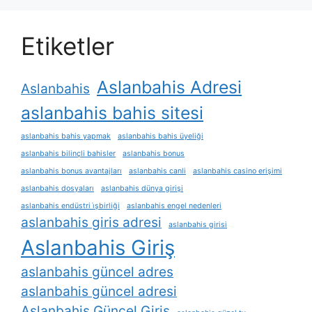
Etiketler
Aslanbahis Adresi
Aslanbahis
aslanbahis bahis sitesi
aslanbahis bahis yapmak
aslanbahis bahis üyeliği
aslanbahis bilinçli bahisler
aslanbahis bonus
aslanbahis bonus avantajları
aslanbahis canli
aslanbahis casino erişimi
aslanbahis dosyaları
aslanbahis dünya girişi
aslanbahis endüstri i̇şbirliği
aslanbahis engel nedenleri
aslanbahis giris adresi
aslanbahis girisi
Aslanbahis Giriş
aslanbahis güncel adres
aslanbahis güncel adresi
Aslanbahis Güncel Giriş