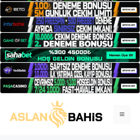
İçeriğe
atla
Menü