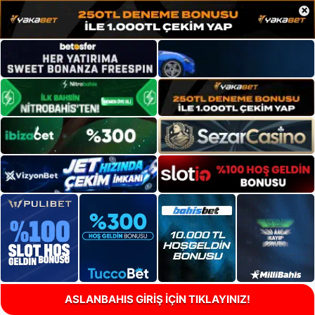
×
ASLANBAHIS GİRİŞ İÇİN TIKLAYINIZ!