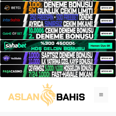
İçeriğe
atla
Menü