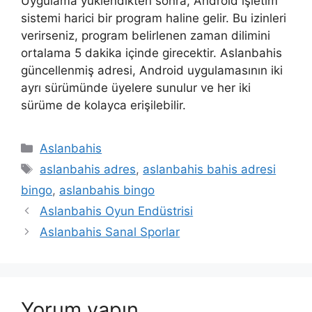
Uygulama yüklendikten sonra, Android işletim
sistemi harici bir program haline gelir. Bu izinleri
verirseniz, program belirlenen zaman dilimini
ortalama 5 dakika içinde girecektir. Aslanbahis
güncellenmiş adresi, Android uygulamasının iki
ayrı sürümünde üyelere sunulur ve her iki
sürüme de kolayca erişilebilir.
Kategoriler
Aslanbahis
Etiketler
aslanbahis adres
,
aslanbahis bahis adresi
bingo
,
aslanbahis bingo
Aslanbahis Oyun Endüstrisi
Aslanbahis Sanal Sporlar
Yorum yapın