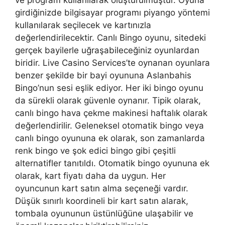
girdiğinizde bilgisayar programı piyango yöntemi
kullanılarak seçilecek ve kartınızla
değerlendirilecektir. Canlı Bingo oyunu, sitedeki
gerçek bayilerle uğraşabileceğiniz oyunlardan
biridir. Live Casino Services’te oynanan oyunlara
benzer şekilde bir bayi oyununa Aslanbahis
Bingo’nun sesi eşlik ediyor. Her iki bingo oyunu
da sürekli olarak güvenle oynanır. Tipik olarak,
canlı bingo hava çekme makinesi haftalık olarak
değerlendirilir. Geleneksel otomatik bingo veya
canlı bingo oyununa ek olarak, son zamanlarda
renk bingo ve şok edici bingo gibi çeşitli
alternatifler tanıtıldı. Otomatik bingo oyununa ek
olarak, kart fiyatı daha da uygun. Her
oyuncunun kart satın alma seçeneği vardır.
Düşük sınırlı koordineli bir kart satın alarak,
tombala oyununun üstünlüğüne ulaşabilir ve