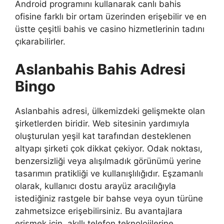
Android programını kullanarak canlı bahis
ofisine farklı bir ortam üzerinden erişebilir ve en
üstte çeşitli bahis ve casino hizmetlerinin tadını
çıkarabilirler.
Aslanbahis Bahis Adresi
Bingo
Aslanbahis adresi, ülkemizdeki gelişmekte olan
şirketlerden biridir. Web sitesinin yardımıyla
oluşturulan yeşil kat tarafından desteklenen
altyapı şirketi çok dikkat çekiyor. Odak noktası,
benzersizliği veya alışılmadık görünümü yerine
tasarımın pratikliği ve kullanışlılığıdır. Eşzamanlı
olarak, kullanıcı dostu arayüz aracılığıyla
istediğiniz rastgele bir bahse veya oyun türüne
zahmetsizce erişebilirsiniz. Bu avantajlara
erişmek için, akıllı telefon teknolojilerine