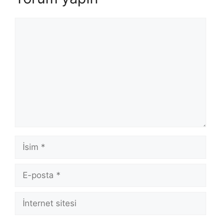
Yorum
İsim
E-
posta
İnternet
sitesi