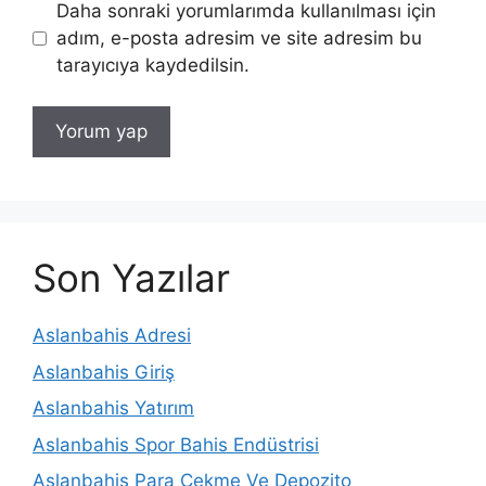
Daha sonraki yorumlarımda kullanılması için
adım, e-posta adresim ve site adresim bu
tarayıcıya kaydedilsin.
Son Yazılar
Aslanbahis Adresi
Aslanbahis Giriş
Aslanbahis Yatırım
Aslanbahis Spor Bahis Endüstrisi
Aslanbahis Para Çekme Ve Depozito