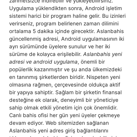
zahmetsizce indirebilir ve yükleyebilirsiniz.
Uygulama yüklendikten sonra, Android işletim
sistemi harici bir program haline gelir. Bu izinleri
verirseniz, program belirlenen zaman dilimini
ortalama 5 dakika içinde girecektir. Aslanbahis
güncellenmiş adresi, Android uygulamasının iki
ayrı sürümünde üyelere sunulur ve her iki
sürüme de kolayca erişilebilir.
Aslanbahis yeni
adresi ve android uygulama
, önemli bir
popülerlik kazanmıştır ve şu anda ülkemizdeki
en tanınmış şirketlerden biridir. Nispeten yeni
olmasına rağmen, çerçevesinde oldukça aktif
bir yapıya sahiptir. Sağlam bir şirketin finansal
desteğine ek olarak, deneyimli bir yöneticiye
sahip olmak etkili yönetim için çok önemlidir.
Canlı bahis ofisi her gün yeni üyeler çekmeye
devam ediyor. Web sitemizden sağlanan
Aslanbahis yeni adres giriş bağlantılarını