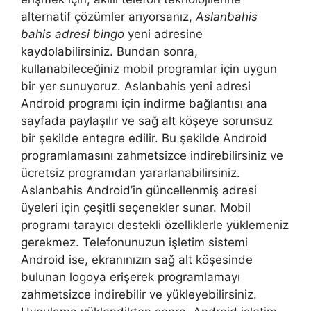
alternatif çözümler arıyorsanız,
Aslanbahis
bahis adresi bingo
yeni adresine
kaydolabilirsiniz. Bundan sonra,
kullanabileceğiniz mobil programlar için uygun
bir yer sunuyoruz. Aslanbahis yeni adresi
Android programı için indirme bağlantısı ana
sayfada paylaşılır ve sağ alt köşeye sorunsuz
bir şekilde entegre edilir. Bu şekilde Android
programlamasını zahmetsizce indirebilirsiniz ve
ücretsiz programdan yararlanabilirsiniz.
Aslanbahis Android’in güncellenmiş adresi
üyeleri için çeşitli seçenekler sunar. Mobil
programı tarayıcı destekli özelliklerle yüklemeniz
gerekmez. Telefonunuzun işletim sistemi
Android ise, ekranınızın sağ alt köşesinde
bulunan logoya erişerek programlamayı
zahmetsizce indirebilir ve yükleyebilirsiniz.