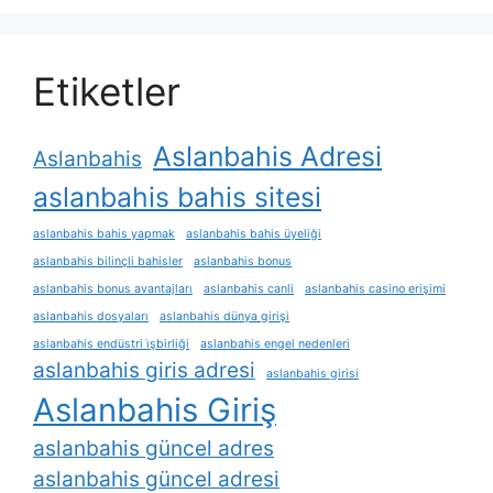
Etiketler
Aslanbahis Adresi
Aslanbahis
aslanbahis bahis sitesi
aslanbahis bahis yapmak
aslanbahis bahis üyeliği
aslanbahis bilinçli bahisler
aslanbahis bonus
aslanbahis bonus avantajları
aslanbahis canli
aslanbahis casino erişimi
aslanbahis dosyaları
aslanbahis dünya girişi
aslanbahis endüstri i̇şbirliği
aslanbahis engel nedenleri
aslanbahis giris adresi
aslanbahis girisi
Aslanbahis Giriş
aslanbahis güncel adres
aslanbahis güncel adresi