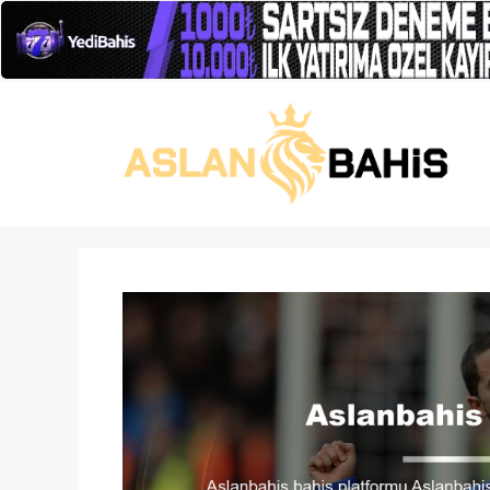
İçeriğe
atla