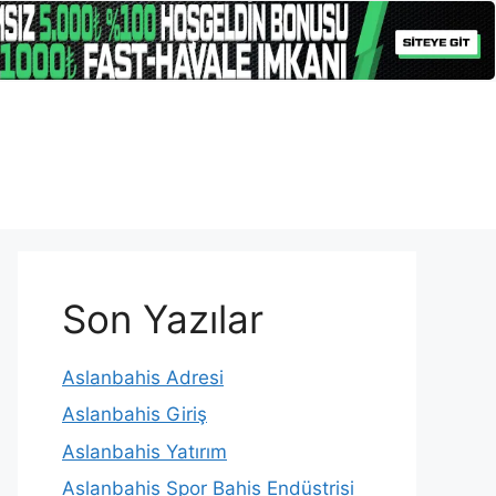
Son Yazılar
Aslanbahis Adresi
Aslanbahis Giriş
Aslanbahis Yatırım
Aslanbahis Spor Bahis Endüstrisi