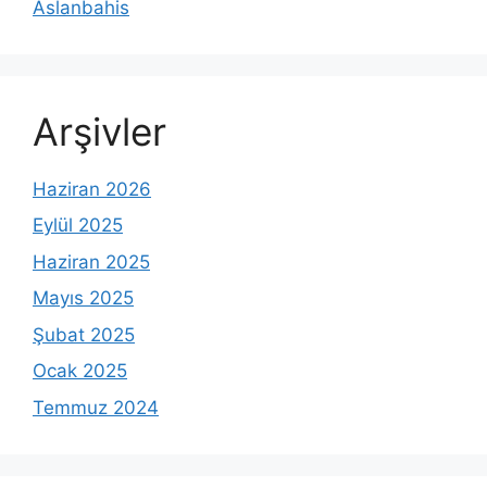
Aslanbahis
Arşivler
Haziran 2026
Eylül 2025
Haziran 2025
Mayıs 2025
Şubat 2025
Ocak 2025
Temmuz 2024