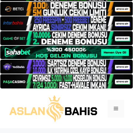
İçeriğe
atla
Menü