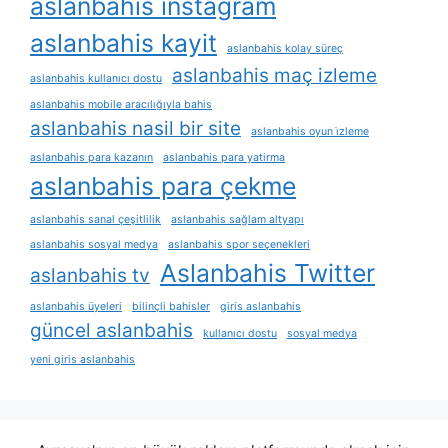
aslanbahis instagram
aslanbahis kayit
aslanbahis kolay süreç
aslanbahis maç izleme
aslanbahis kullanıcı dostu
aslanbahis mobile aracılığıyla bahis
aslanbahis nasil bir site
aslanbahis oyun i̇zleme
aslanbahis para kazanın
aslanbahis para yatirma
aslanbahis para çekme
aslanbahis sanal çeşitlilik
aslanbahis sağlam altyapı
aslanbahis sosyal medya
aslanbahis spor seçenekleri
Aslanbahis Twitter
aslanbahis tv
aslanbahis üyeleri
bilinçli bahisler
giris aslanbahis
güncel aslanbahis
kullanıcı dostu
sosyal medya
yeni giris aslanbahis