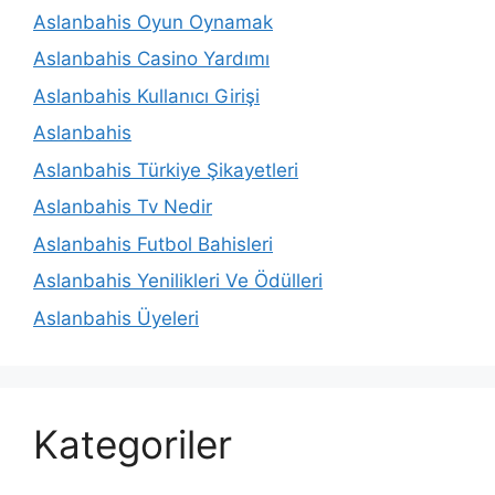
Aslanbahis Oyun Oynamak
Aslanbahis Casino Yardımı
Aslanbahis Kullanıcı Girişi
Aslanbahis
Aslanbahis Türkiye Şikayetleri
Aslanbahis Tv Nedir
Aslanbahis Futbol Bahisleri
Aslanbahis Yenilikleri Ve Ödülleri
Aslanbahis Üyeleri
Kategoriler