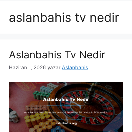
aslanbahis tv nedir
Aslanbahis Tv Nedir
Haziran 1, 2026
yazar
Aslanbahis